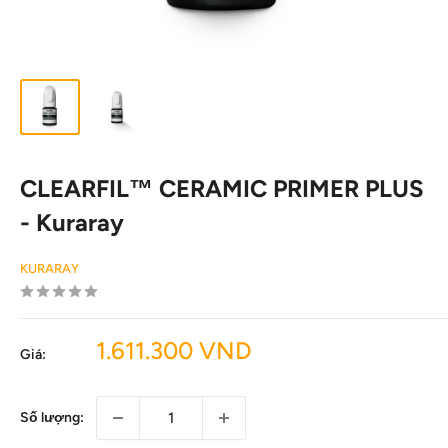
CLEARFIL™ CERAMIC PRIMER PLUS
- Kuraray
KURARAY
Giá
1.611.300 VND
Giá:
Ưu
đãi
Số lượng: