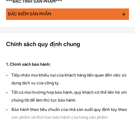
***ĐẶC TÍNH SẢN PHẨM***
+
ĐẶC ĐIỂM SẢN PHẨM
Bôi lên phục hình, thổi khô và “KHÔNG” cần chiếu đèn
Dung dịch chứa Monomer MDP nguyên bản và Monomer
silane, liên kết với tất cả các loại phục hình sứ gốc silica,
Chính sách quy định chung
Zirconia, composite, kim loại, chốt…. cũng như để sửa chữa
trong miệng các phục hình sứ bị nứt bằng vật liệu
1. Chính sách bảo hành:
composite.
Chứa chất kết dính silane đảm bảo độ bám dính mạnh mẽ
Tiếp nhận mọi khiếu nại của khách hàng liên quan đến việc sử
với tất cả các vật liệu sứ gốc SiO2
dụng dịch vụ của công ty.
Tất cả mọi trường hơp bảo hành, quý khách có thể liên hệ với
chúng tôi để làm thủ tục bảo hành.
Bảo hành theo tiêu chuẩn của nhà sản xuất quy định tùy theo
sản phẩm và thời hạn bảo hành của từng sản phẩm