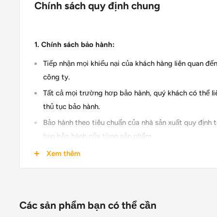
Chính sách quy định chung
1. Chính sách bảo hành:
Tiếp nhận mọi khiếu nại của khách hàng liên quan đến
công ty.
Tất cả mọi trường hơp bảo hành, quý khách có thể li
thủ tục bảo hành.
Bảo hành theo tiêu chuẩn của nhà sản xuất quy định 
hạn bảo hành của từng sản phẩm
Xem thêm
2. Chính sách đổi trả/ hoàn tiền:
Khi nhận hàng Quý Khách vui lòng kiểm tra kỹ hàng chún
- Sau khi nhận hàng 49p.vn KHÔNG ÁP DỤNG chính sách
Các sản phẩm bạn có thể cần
vậy, khi nhận hàng Quý khách vui lòng KIỂM TRA HÀNG