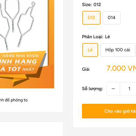
Size:
012
012
014
Phân Loại:
Lẻ
Lẻ
Hộp 100 cái
Giá
7.000 V
Giá:
Ưu
đãi
Số lượng:
nh để phóng to
Cho vào giỏ h