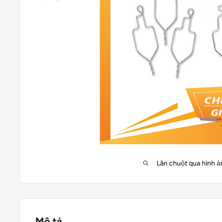
Lăn chuột qua hình ả
Mô tả