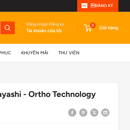
ĐĂNG KÝ
Đăng nhập/ Đăng ký
0
Giỏ hàng
Tài khoản của tôi
PHỤC
KHUYẾN MÃI
THƯ VIỆN
ayashi - Ortho Technology