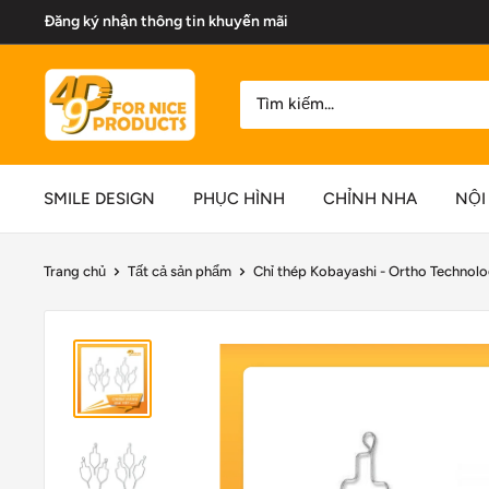
Chuyển
Đăng ký nhận thông tin khuyến mãi
đến
nội
49P
dung
Dental
Market
SMILE DESIGN
PHỤC HÌNH
CHỈNH NHA
NỘI
Trang chủ
Tất cả sản phẩm
Chỉ thép Kobayashi - Ortho Technol