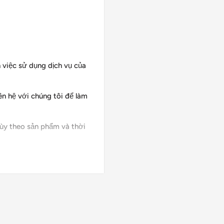
 việc sử dụng dịch vụ của
ên hệ với chúng tôi để làm
tùy theo sản phẩm và thời
g tôi giao.
 đổi trả sản phẩm. Vì
 THẬT KỸ. Nếu phát hiện